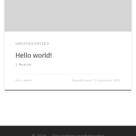
UNCATEGORIZED
Hello world!
1 Reactie
door
admin
Gepubliceerd
13 augustus 2021
© 2026
– Alle rechten voorbehouden